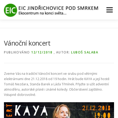
Přeskočit
na
Menu
obsah
ÚVOD
AKTUÁLNĚ
PROJEKTY
Vánoční koncert
NAŠE SLUŽBY
GALERIE
O NÁS
KONTAKT
PUBLIKOVÁNO
12/12/2018
, AUTOR:
LUBOŠ SALABA
Zveme Vás na tradiční Vánoční koncert ve srubu pod větrnými
elektrárnami dne 21.12.2018 od 19 hodin. Hrát bude KAYA a její hosté
Tomáš Nezdara, Standa Barek a Láďa Třmínek. Přijďte si užít adventní
atmosféru, autorské písně i známé koledy. Občerstvení zajištěno.
Vstupné dobrovolné.