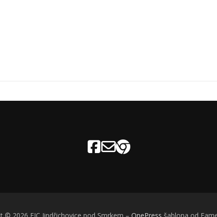
t © 2026 EIC Jindřichovice pod Smrkem
–
OnePress
šablona od Fam